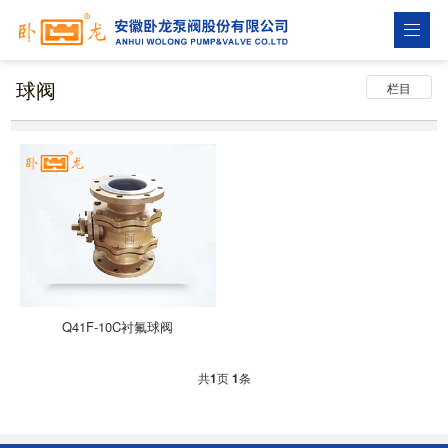
球阀
栏目
Q41F-10C衬氟球阀
共
页
条
1
1